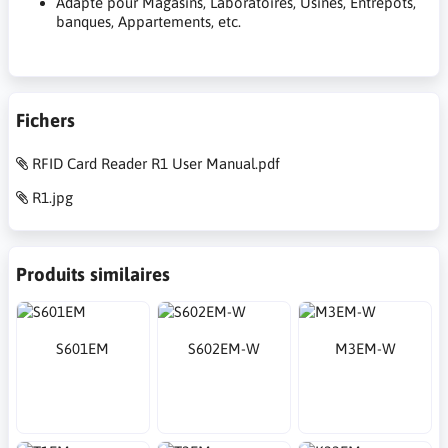
Adapté pour Magasins, Laboratoires, Usines, Entrepôts,
banques, Appartements, etc.
Fichers
RFID Card Reader R1 User Manual.pdf
R1.jpg
Produits similaires
S601EM
S602EM-W
M3EM-W