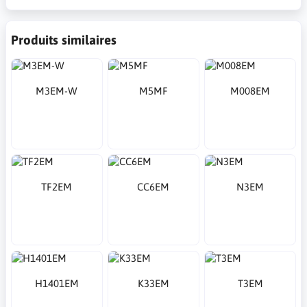
Produits similaires
M3EM-W
M5MF
M008EM
TF2EM
CC6EM
N3EM
H1401EM
K33EM
T3EM