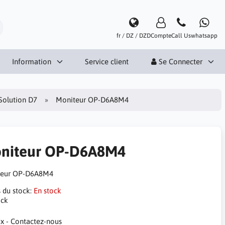
fr / DZ / DZD
Compte
Call Us
whatsapp
Information
Service client
Se Connecter
Solution D7
Moniteur OP-D6A8M4
niteur OP-D6A8M4
teur OP-D6A8M4
s du stock:
En stock
ock
ix - Contactez-nous