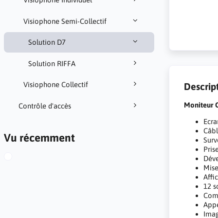
Visiophone Semi-Collectif
Solution D7
Solution RIFFA
Visiophone Collectif
Descrip
Moniteur
Contrôle d'accès
Ecra
Câbl
Vu récemment
Surv
Pris
Déve
Mise
Affi
12 s
Comm
Appe
Imag