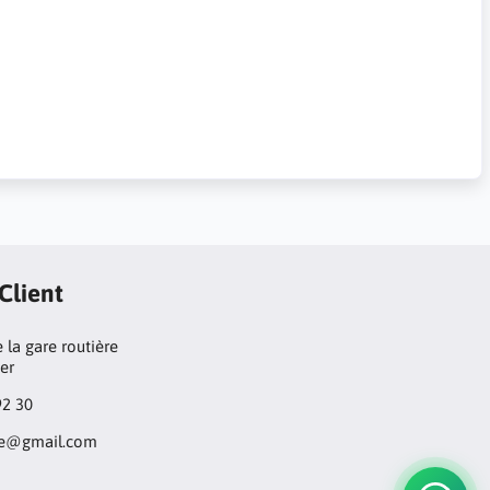
 Client
 la gare routière
ger
92 30
ore@gmail.com