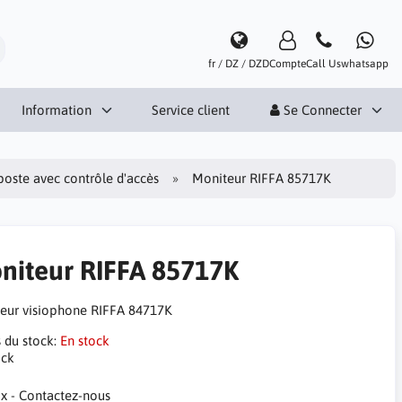
fr / DZ / DZD
Compte
Call Us
whatsapp
Information
Service client
Se Connecter
poste avec contrôle d'accès
Moniteur RIFFA 85717K
niteur RIFFA 85717K
eur visiophone RIFFA 84717K
s du stock:
En stock
ock
ix - Contactez-nous