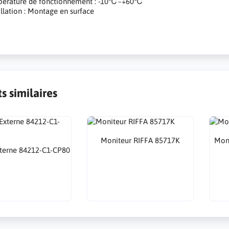
pérature de fonctionnement : -10℃~+60℃
allation : Montage en surface
s similaires
Moniteur RIFFA 85717K
Mon
xterne 84212-C1-CP80