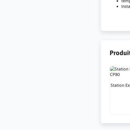
tem
Inst
Produit
Station E