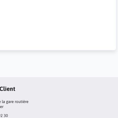
 Client
 la gare routière
ger
92 30