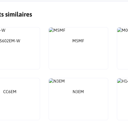
s similaires
S602EM-W
M5MF
CC6EM
N3EM