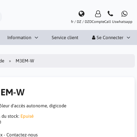
fr / DZ / DZD
Compte
Call Us
whatsapp
Information
Service client
Se Connecter
ode
M3EM-W
3EM-W
ôleur d'accès autonome, digicode
s du stock:
Epuisé
é
ix - Contactez-nous