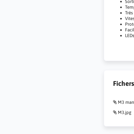
Sort
Temp
Très
Vite
Prot
Faci
LEDs
Ficher
M3 manu
M3.jpg