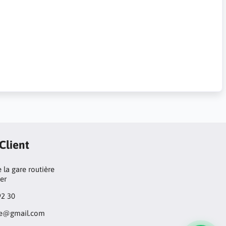
 Client
 la gare routière
ger
92 30
ore@gmail.com